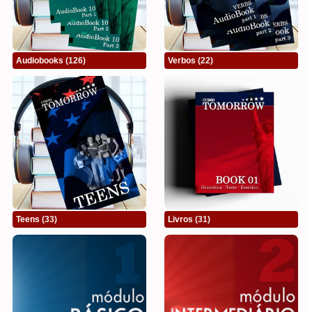
Audiobooks
(126)
Verbos
(22)
Teens
(33)
Livros
(31)