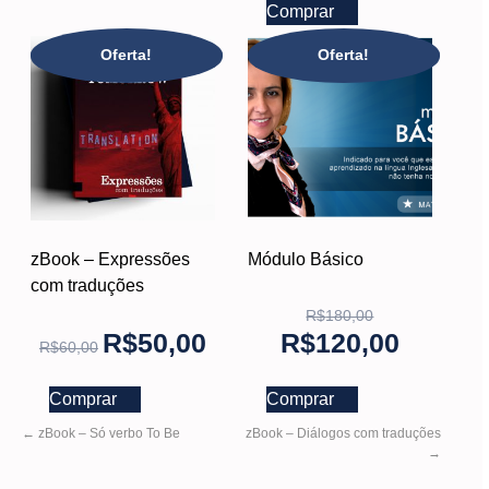
Comprar
Oferta!
Oferta!
zBook – Expressões
Módulo Básico
com traduções
R$
180,00
R$
50,00
R$
120,00
R$
60,00
Comprar
Comprar
←
zBook – Só verbo To Be
zBook – Diálogos com traduções
→