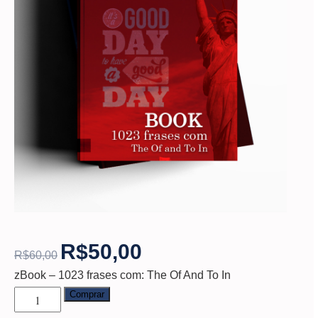
R$
50,00
R$
60,00
zBook – 1023 frases com: The Of And To In
Comprar