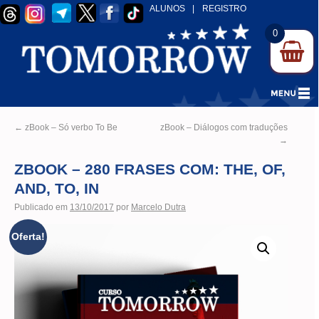
ALUNOS
|
REGISTRO
0
←
zBook – Só verbo To Be
zBook – Diálogos com traduções
→
ZBOOK – 280 FRASES COM: THE, OF,
AND, TO, IN
Publicado em
13/10/2017
por
Marcelo Dutra
Oferta!