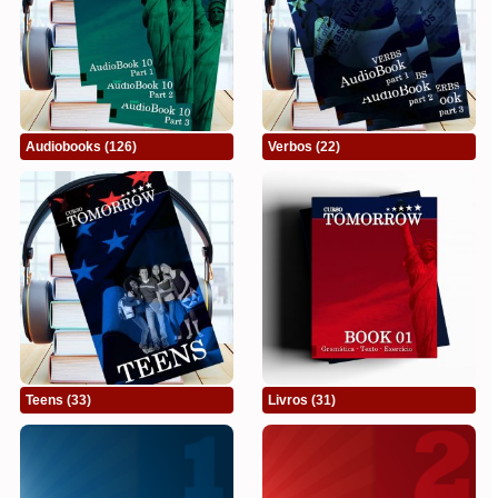
Audiobooks
(126)
Verbos
(22)
Teens
(33)
Livros
(31)