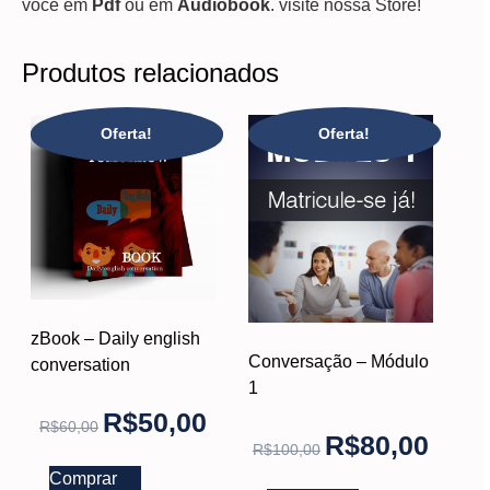
você em
Pdf
ou em
Audiobook
. visite nossa Store!
Produtos relacionados
Oferta!
Oferta!
zBook – Daily english
Conversação – Módulo
conversation
1
R$
50,00
R$
60,00
R$
80,00
R$
100,00
Comprar