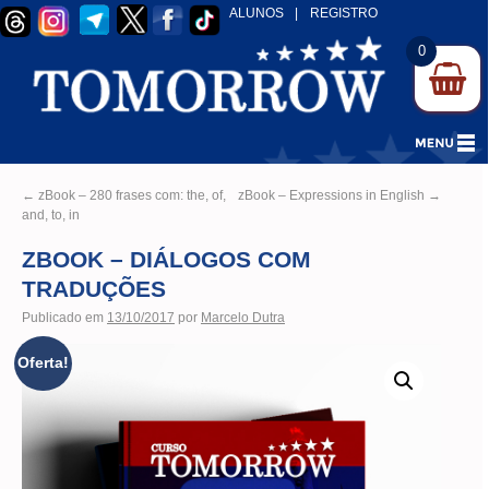
ALUNOS
|
REGISTRO
0
←
zBook – 280 frases com: the, of,
zBook – Expressions in English
→
and, to, in
ZBOOK – DIÁLOGOS COM
TRADUÇÕES
Publicado em
13/10/2017
por
Marcelo Dutra
Oferta!