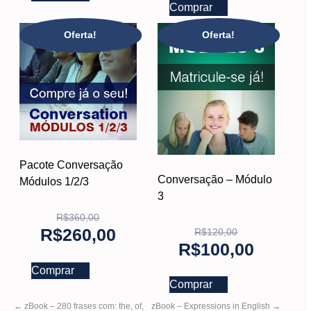
Comprar
Oferta!
Oferta!
Pacote Conversação
Conversação – Módulo
Módulos 1/2/3
3
R$
360,00
R$
260,00
R$
120,00
R$
100,00
Comprar
Comprar
←
zBook – 280 frases com: the, of,
zBook – Expressions in English
→