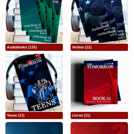
Audiobooks
(126)
Verbos
(22)
Teens
(33)
Livros
(31)