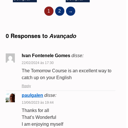
1
2
→
0 Responses to
Avançado
Ivan Fontenele Gomes
disse:
22/02/2024 às 17:30
The Tomorrow Course is an excellent way to
catch up on your English
Reply
paulgalen
disse:
13/06/2023 às 19:44
Thanks for all
That’s Wonderful
I am enjoying myself