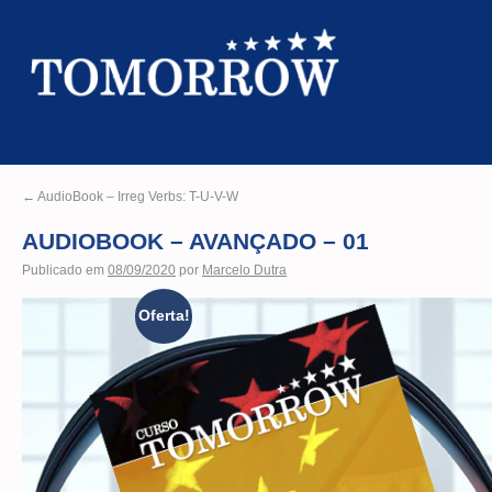
←
AudioBook – Irreg Verbs: T-U-V-W
AUDIOBOOK – AVANÇADO – 01
Publicado em
08/09/2020
por
Marcelo Dutra
Oferta!