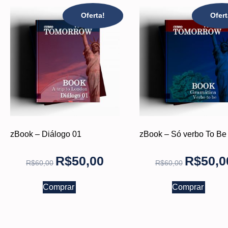
Oferta!
Ofert
zBook – Diálogo 01
zBook – Só verbo To Be
R$
50,00
R$
50,0
R$
60,00
R$
60,00
Comprar
Comprar