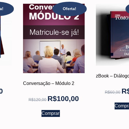
a!
Oferta!
zBook – Diálog
Conversação – Módulo 2
0
R
R$
60,00
R$
100,00
R$
120,00
Compr
Comprar