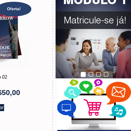
Oferta!
o 02
$
50,00
ar