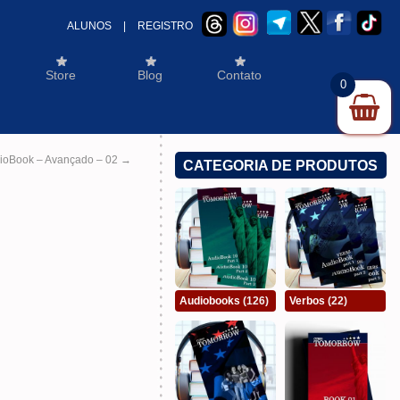
ALUNOS
|
REGISTRO
Store
Blog
Contato
0
ioBook – Avançado – 02
→
CATEGORIA DE PRODUTOS
Audiobooks
(126)
Verbos
(22)