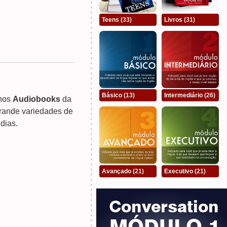
Teens
(33)
Livros
(31)
Básico
(13)
Intermediário
(26)
 nos
Audiobooks
da
rande variedades de
 dias.
Avançado
(21)
Executivo
(21)