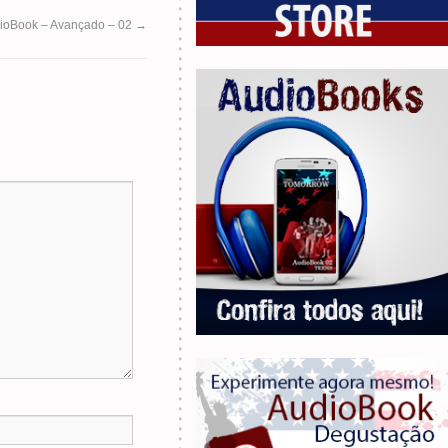
ioBook – Avançado – 02
→