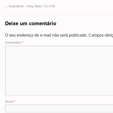
←
AudioBook – Irreg Verbs: T-U-V-W
Deixe um comentário
O seu endereço de e-mail não será publicado.
Campos obrig
Comentário
*
Nome
*