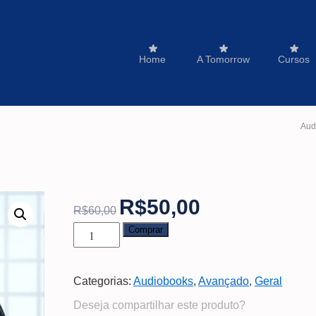
Home
A Tomorrow
Cursos
Aud
R$
50,00
R$
60,00
Comprar
Categorias:
Audiobooks
,
Avançado
,
Geral
Deseja compartilhar este produto?