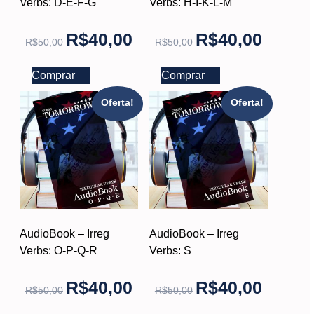
Verbs: D-E-F-G
Verbs: H-I-K-L-M
R$
40,00
R$
40,00
R$
50,00
R$
50,00
Comprar
Comprar
Oferta!
Oferta!
AudioBook – Irreg
AudioBook – Irreg
Verbs: O-P-Q-R
Verbs: S
R$
40,00
R$
40,00
R$
50,00
R$
50,00