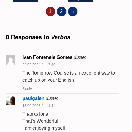
1
2
→
0 Responses to
Verbos
Ivan Fontenele Gomes
disse:
22/02/2024 às 17:30
The Tomorrow Course is an excellent way to
catch up on your English
Reply
paulgalen
disse:
13/06/2023 às 19:44
Thanks for all
That’s Wonderful
I am enjoying myself