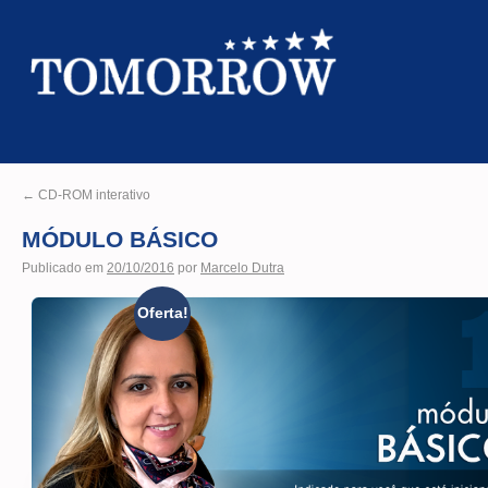
←
CD-ROM interativo
MÓDULO BÁSICO
Publicado em
20/10/2016
por
Marcelo Dutra
Oferta!