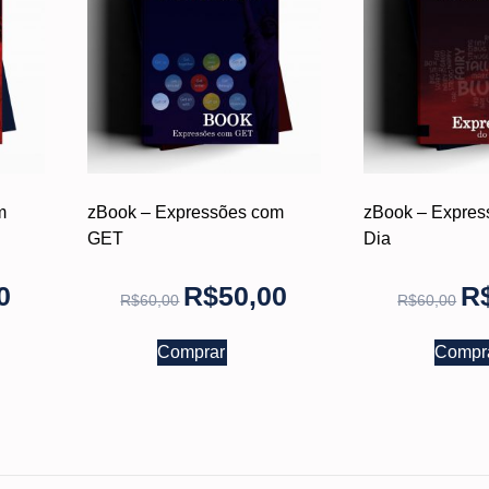
m
zBook – Expressões com
zBook – Expres
GET
Dia
0
R$
50,00
R
R$
60,00
R$
60,00
Comprar
Compr