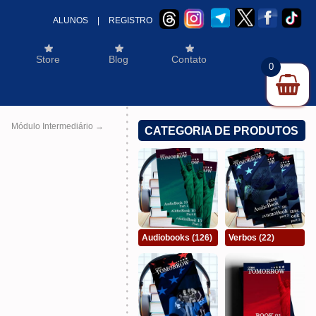
ALUNOS
|
REGISTRO
Store
Blog
Contato
0
Módulo Intermediário
→
CATEGORIA DE PRODUTOS
Audiobooks
(126)
Verbos
(22)