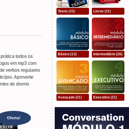
Teens
(33)
Livros
(31)
Básico
(13)
Intermediário
(26)
prática todos os
logos em mp3 com
 de verbos regulares
icípio. Aproveite
ntes de dormir.
Avançado
(21)
Executivo
(21)
Oferta!