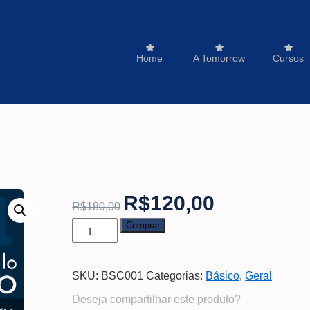
Home
A Tomorrow
Cursos
R$
120,00
R$
180,00
Comprar
SKU:
BSC001
Categorias:
Básico
,
Geral
Deseja compartilhar este produto?