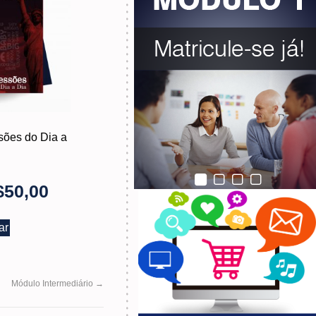
sões do Dia a
$
50,00
ar
Módulo Intermediário
→