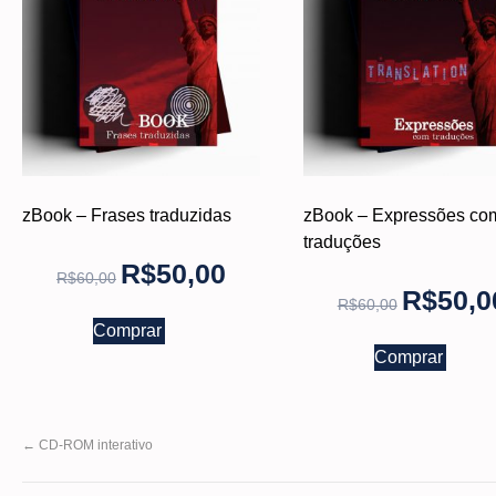
zBook – Frases traduzidas
zBook – Expressões co
traduções
R$
50,00
R$
60,00
R$
50,0
R$
60,00
Comprar
Comprar
←
CD-ROM interativo