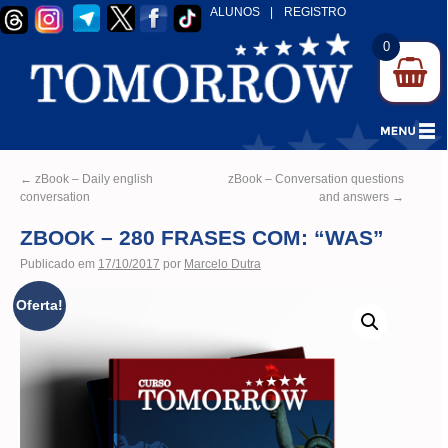
ALUNOS
|
REGISTRO
0
←
zBook – Daily english
zBook – Conversation questions
conversation
and answers
→
ZBOOK – 280 FRASES COM: “WAS”
Publicado em
17/10/2017
por
Marcelo Dutra
Oferta!