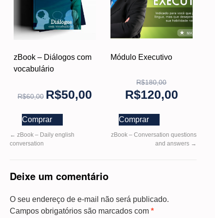
zBook – Diálogos com
Módulo Executivo
vocabulário
R$
180,00
R$
50,00
R$
120,00
R$
60,00
Comprar
Comprar
←
zBook – Daily english
zBook – Conversation questions
conversation
and answers
→
Deixe um comentário
O seu endereço de e-mail não será publicado.
Campos obrigatórios são marcados com
*