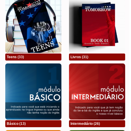
Teens
(33)
Livros
(31)
Básico
(13)
Intermediário
(26)