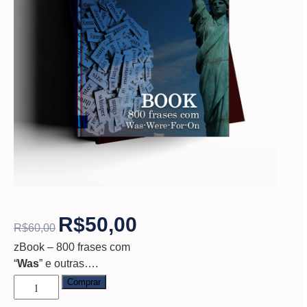
R$
50,00
R$
60,00
zBook – 800 frases com
“
Was
” e outras….
Comprar