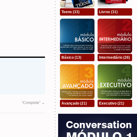
Teens
(33)
Livros
(31)
Básico
(13)
Intermediário
(26)
“Complete”
→
Avançado
(21)
Executivo
(21)