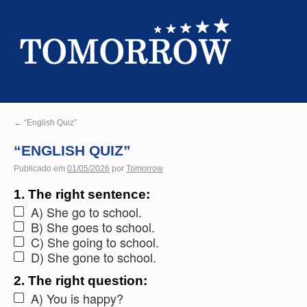
←
“English Quiz”
“ENGLISH QUIZ”
Publicado em
01/05/2026
por
Tomorrow
1. The right sentence:
A) She go to school.
B) She goes to school.
C) She going to school.
D) She gone to school.
2. The right question:
A) You is happy?