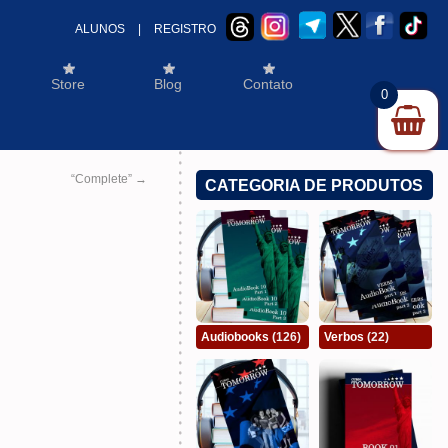
ALUNOS
|
REGISTRO
Store
Blog
Contato
0
“Complete”
→
CATEGORIA DE PRODUTOS
Audiobooks
(126)
Verbos
(22)