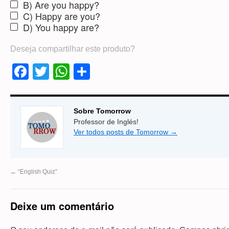
B) Are you happy?
C) Happy are you?
D) You happy are?
Deseja compartilhar este produto?
Facebook
Twitter
WhatsApp
Share
Sobre Tomorrow
Professor de Inglés!
Ver todos posts de Tomorrow
→
←
“English Quiz”
Deixe um comentário