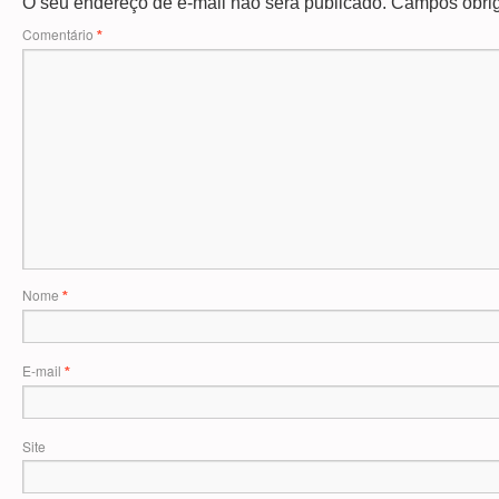
O seu endereço de e-mail não será publicado.
Campos obrig
Comentário
*
Nome
*
E-mail
*
Site