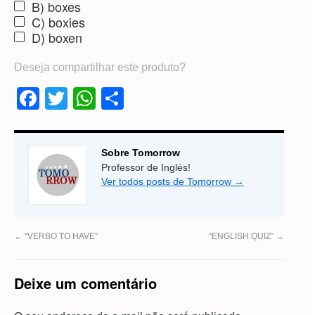
B) boxes
C) boxies
D) boxen
Deseja compartilhar este produto?
Facebook
Twitter
WhatsApp
Share
Sobre Tomorrow
Professor de Inglés!
Ver todos posts de Tomorrow
→
←
“VERBO TO HAVE”
“ENGLISH QUIZ”
→
Deixe um comentário