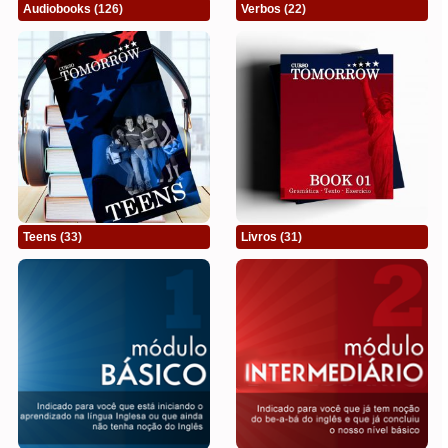
Audiobooks
(126)
Verbos
(22)
Teens
(33)
Livros
(31)