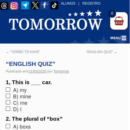
ALUNOS
|
REGISTRO
0
←
“VERBO TO HAVE”
“ENGLISH QUIZ”
→
“ENGLISH QUIZ”
Publicado em
01/05/2026
por
Tomorrow
1, This is ___ car.
A) my
B) mine
C) me
D) I
2. The plural of “box”
A) boxs