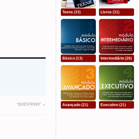
Teens
(33)
Livros
(31)
Básico
(13)
Intermediário
(26)
“QUESTIONS”
→
Avançado
(21)
Executivo
(21)