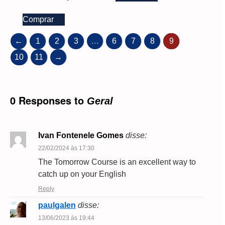
Comprar
←
1
2
3
…
6
7
8
9
10
11
→
0 Responses to
Geral
Ivan Fontenele Gomes
disse:
22/02/2024 às 17:30
The Tomorrow Course is an excellent way to
catch up on your English
Reply
paulgalen
disse:
13/06/2023 às 19:44