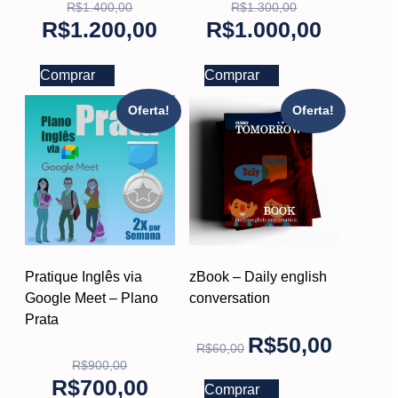
R$
1.400,00
R$
1.300,00
R$
1.200,00
R$
1.000,00
Comprar
Comprar
Oferta!
Oferta!
Pratique Inglês via
zBook – Daily english
Google Meet – Plano
conversation
Prata
R$
50,00
R$
60,00
R$
900,00
R$
700,00
Comprar