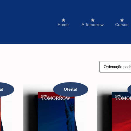
Home
A Tomorrow
Cursos
a!
Oferta!