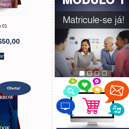
o 01
$
50,00
ar
Oferta!