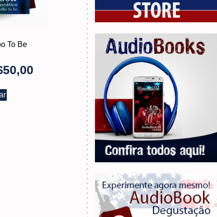
bo To Be
$
50,00
ar