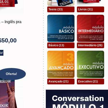
Teens
(33)
Livros
(31)
– Inglês pra
$
50,00
Básico
(13)
Intermediário
(26)
ar
Oferta!
Avançado
(21)
Executivo
(21)