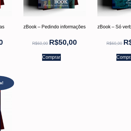
as
zBook – Pedindo informações
zBook – Só ver
0
R$
50,00
R
R$
60,00
R$
60,00
Comprar
Compr
a!