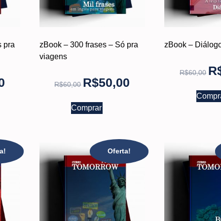
 pra
zBook – 300 frases – Só pra
zBook – Diálog
viagens
R
R$
60,00
0
R$
50,00
R$
60,00
Compr
Comprar
a!
Oferta!