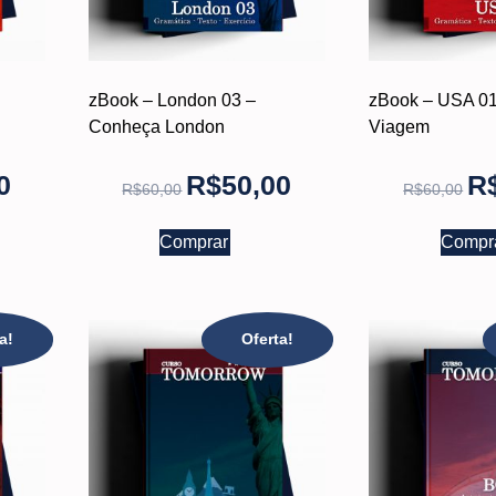
zBook – London 03 –
zBook – USA 01 
Conheça London
Viagem
0
R$
50,00
R
R$
60,00
R$
60,00
Comprar
Compr
a!
Oferta!