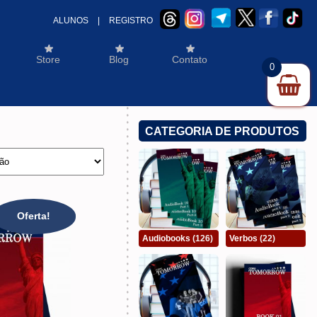
ALUNOS
|
REGISTRO
Store
Blog
Contato
0
CATEGORIA DE PRODUTOS
Oferta!
Audiobooks
(126)
Verbos
(22)