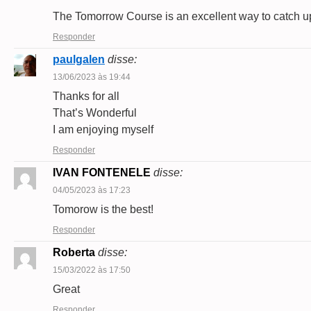
The Tomorrow Course is an excellent way to catch u
Responder
paulgalen
disse:
13/06/2023 às 19:44
Thanks for all
That’s Wonderful
I am enjoying myself
Responder
IVAN FONTENELE
disse:
04/05/2023 às 17:23
Tomorow is the best!
Responder
Roberta
disse:
15/03/2022 às 17:50
Great
Responder