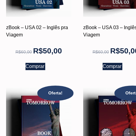
zBook – USA 02 – Inglês pra
zBook – USA 03 – Inglês
Viagem
Viagem
R$
50,00
R$
50,0
R$
60,00
R$
60,00
Comprar
Comprar
Oferta!
Ofert