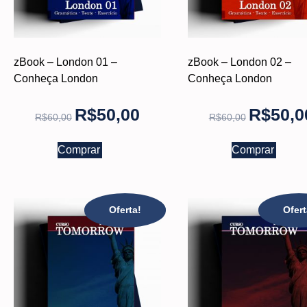
zBook – London 01 –
zBook – London 02 –
Conheça London
Conheça London
R$
50,00
R$
50,0
R$
60,00
R$
60,00
Comprar
Comprar
Oferta!
Ofert