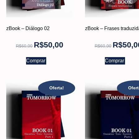
zBook – Diálogo 02
zBook – Frases traduzid
R$
50,00
R$
50,0
R$
60,00
R$
60,00
Comprar
Comprar
Oferta!
Ofert