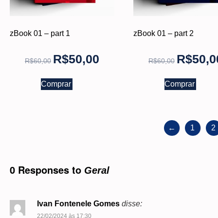
zBook 01 – part 1
zBook 01 – part 2
R$
50,00
R$
50,0
R$
60,00
R$
60,00
Comprar
Comprar
←
1
2
0 Responses to
Geral
Ivan Fontenele Gomes
disse:
22/02/2024 às 17:30