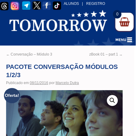
ALUNOS
|
REGISTRO
0
←
Conversação – Módulo 3
zBook 01 – part 1
→
PACOTE CONVERSAÇÃO MÓDULOS
1/2/3
Publicado em
08/11/2016
por
Marcelo Dutra
Oferta!