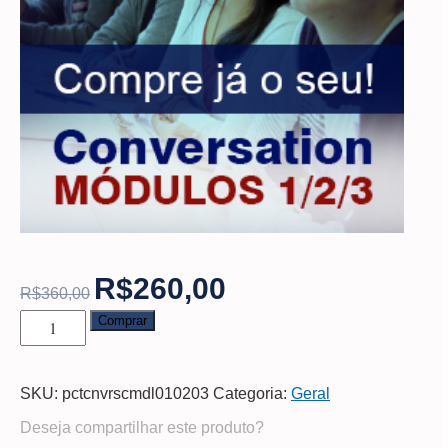
R$
260,00
R$
360,00
Comprar
SKU:
pctcnvrscmdl010203
Categoria:
Geral
Deseja compartilhar este produto?