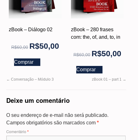
zBook – Diálogo 02
zBook – 280 frases
com: the, of, and, to, in
R$
50,00
R$
60,00
R$
50,00
R$
60,00
Comprar
Comprar
←
Conversação – Módulo 3
zBook 01 – part 1
→
Deixe um comentário
O seu endereço de e-mail não será publicado.
Campos obrigatórios são marcados com
*
Comentário
*