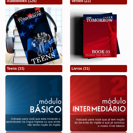
Audiobooks
(126)
Verbos
(22)
Teens
(33)
Livros
(31)