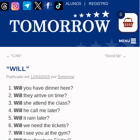
ALUNOS
|
REGISTRO
0
←
“CAN”
“Good tip”
→
“WILL”
Publicado em
12/03/2025
por
Tomorrow
Will
you have dinner here?
Will
they arrive on time?
Will
she attend the class?
Will
he call me later?
Will
it rain later?
Will
we need the tickets?
Will
I see you at the gym?