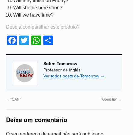
Will
they finish on Friday?
Will
she be here soon?
Will
we have time?
Deseja compartilhar este produto?
Facebook
Twitter
WhatsApp
Share
Sobre Tomorrow
Professor de Inglés!
Ver todos posts de Tomorrow
→
←
“CAN”
“Good tip”
→
Deixe um comentário
O seu endereço de e-mail não será publicado.