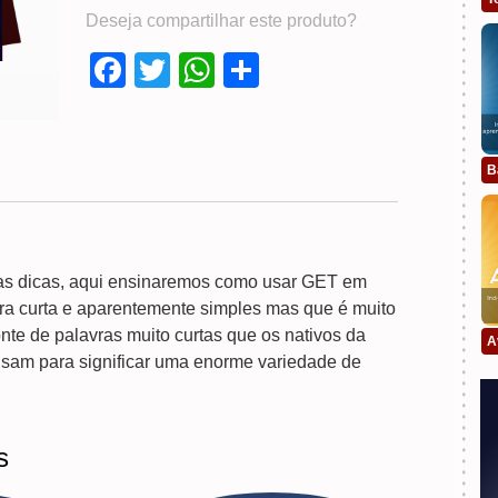
Deseja compartilhar este produto?
Facebook
Twitter
WhatsApp
Compartilhar
B
as dicas, aqui ensinaremos como usar GET em
vra curta e aparentemente simples mas que é muito
e de palavras muito curtas que os nativos da
A
usam para significar uma enorme variedade de
s