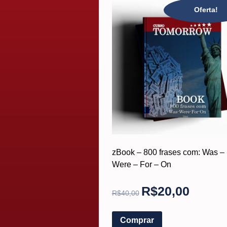
Oferta!
zBook – 800 frases com: Was –
Were – For – On
R$
20,00
R$
40,00
Comprar