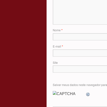
Nome
*
E-mail
*
Site
Salvar meus dados neste navegador para