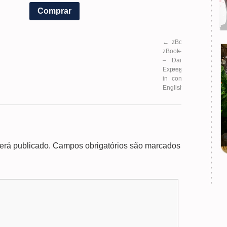
Comprar
←
zBook
zBook
–
–
Daily
Expressions
english
in
conversation
English
→
erá publicado.
Campos obrigatórios são marcados
.