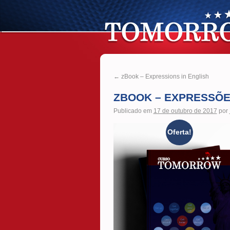
←
zBook – Expressions in English
ZBOOK – EXPRESSÕE
Publicado em
17 de outubro de 2017
por
Oferta!