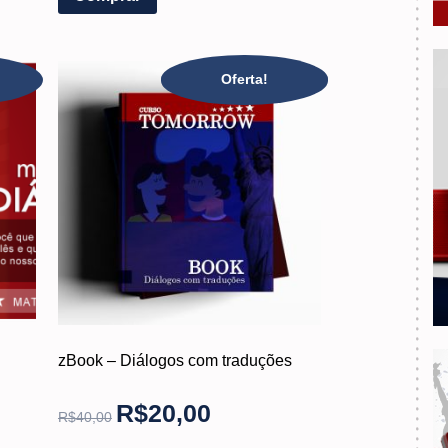
Oferta!
zBook – Diálogos com traduções
R$
20,00
R$
40,00