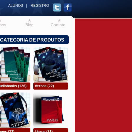
ALUNOS
|
REGISTRO
sos
Blog
Contato
CATEGORIA DE PRODUTOS
udiobooks
(126)
Verbos
(22)
eens
(33)
Livros
(31)