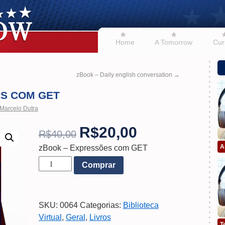
Home
A Tomorrow
Cur
zBook – Daily english conversation
→
S COM GET
Marcelo Dutra
R$
20,00
R$
40,00
A
zBook – Expressões com GET
Comprar
SKU:
0064
Categorias:
Biblioteca
Virtual
,
Geral
,
Livros
T