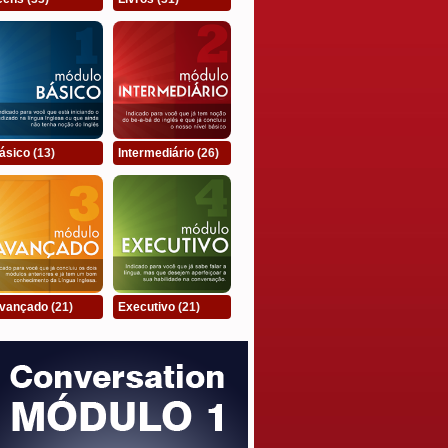
ásico
(13)
Intermediário
(26)
vançado
(21)
Executivo
(21)